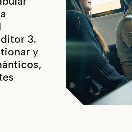
abular
la
l
ditor 3.
tionar y
ánticos,
tes