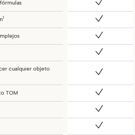
 fórmulas
1
n
omplejos
cer cualquier objeto
eto TOM