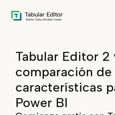
Skip to main content
Tabular Editor 2 
comparación de
características p
Power BI