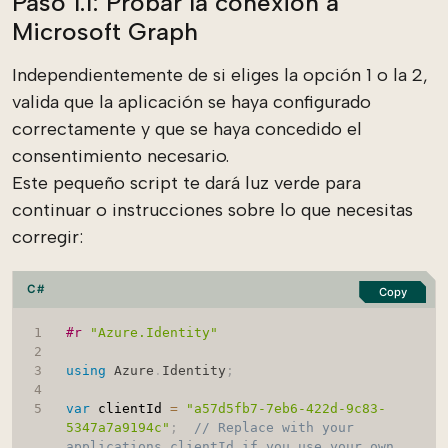
Paso 1.1: Probar la conexión a
Microsoft Graph
Independientemente de si eliges la opción 1 o la 2,
valida que la aplicación se haya configurado
correctamente y que se haya concedido el
consentimiento necesario.
Este pequeño script te dará luz verde para
continuar o instrucciones sobre lo que necesitas
corregir:
C#
Copy
#r 
"Azure.Identity"
using
Azure
.
Identity
;
var
 clientId 
=
"a57d5fb7-7eb6-422d-9c83-
5347a7a9194c"
;
// Replace with your 
applications clientId if you use your own 