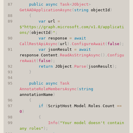
public
async
Task
<
JObject
>
GetAADApplicationAsync
(
string
 objectId
)
{
var
 url 
=
$"https://graph.microsoft.com/v1.0/applicati
ons/
{
objectId
}
"
;
var
 response 
=
await
CallRestApiAsync
(
url
)
.
ConfigureAwait
(
false
)
;
var
 jsonResult 
=
await
response
.
Content
.
ReadAsStringAsync
(
)
.
Configu
reAwait
(
false
)
;
return
 JObject
.
Parse
(
jsonResult
)
;
}
public
async
Task
AnnotateRoleMembersAsync
(
string
annotationName
)
{
if
(
ScriptHost
.
Model
.
Roles
.
Count 
==
0
)
{
Info
(
"Your model doesn't contain 
any roles"
)
;