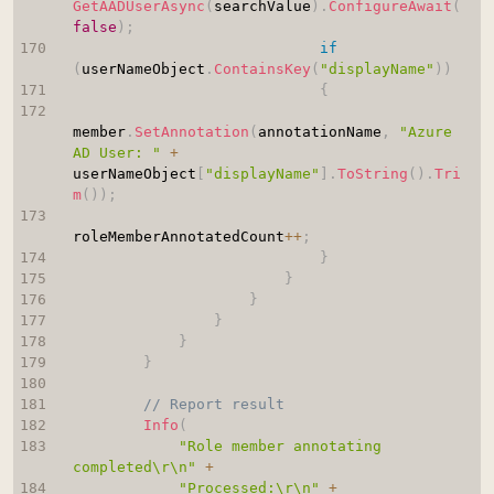
GetAADUserAsync
(
searchValue
)
.
ConfigureAwait
(
false
)
;
if
(
userNameObject
.
ContainsKey
(
"displayName"
)
)
{
member
.
SetAnnotation
(
annotationName
,
"Azure 
AD User: "
+
userNameObject
[
"displayName"
]
.
ToString
(
)
.
Tri
m
(
)
)
;
roleMemberAnnotatedCount
++
;
}
}
}
}
}
}
// Report result
Info
(
"Role member annotating 
completed\r\n"
+
"Processed:\r\n"
+