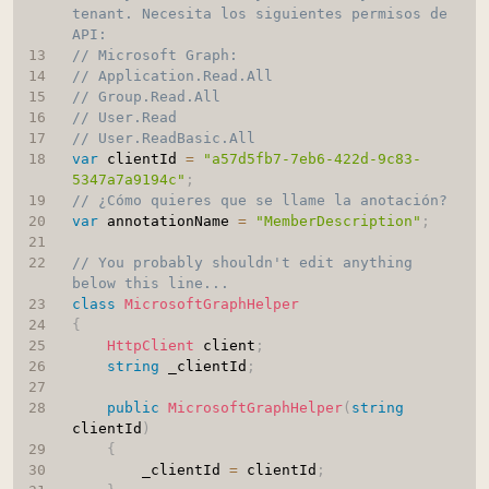
tenant. Necesita los siguientes permisos de 
API:
// Microsoft Graph:
// Application.Read.All
// Group.Read.All
// User.Read
// User.ReadBasic.All
var
 clientId 
=
"a57d5fb7-7eb6-422d-9c83-
5347a7a9194c"
;
// ¿Cómo quieres que se llame la anotación?
var
 annotationName 
=
"MemberDescription"
;
// You probably shouldn't edit anything 
below this line...
class
MicrosoftGraphHelper
{
HttpClient
 client
;
string
 _clientId
;
public
MicrosoftGraphHelper
(
string
clientId
)
{
        _clientId 
=
 clientId
;