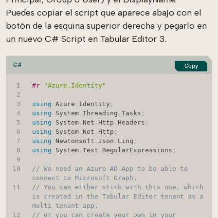
Puedes copiar el script que aparece abajo con el
botón de la esquina superior derecha y pegarlo en
un nuevo C# Script en Tabular Editor 3.
C#
Copy
#r 
"Azure.Identity"
using
Azure
.
Identity
;
using
System
.
Threading
.
Tasks
;
using
System
.
Net
.
Http
.
Headers
;
using
System
.
Net
.
Http
;
using
Newtonsoft
.
Json
.
Linq
;
using
System
.
Text
.
RegularExpressions
;
// We need an Azure AD App to be able to 
connect to Microsoft Graph.
// You can either stick with this one, which 
is created in the Tabular Editor tenant as a 
multi tenant app,
// or you can create your own in your 