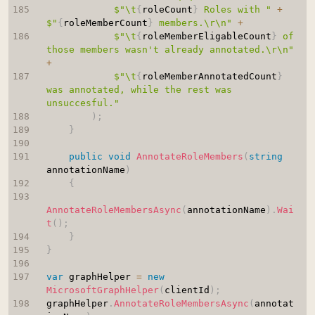
$"\t
{
roleCount
}
 Roles with "
+
$"
{
roleMemberCount
}
 members.\r\n"
+
$"\t
{
roleMemberEligableCount
}
 of 
those members wasn't already annotated.\r\n"
+
$"\t
{
roleMemberAnnotatedCount
}
was annotated, while the rest was 
unsuccesful."
)
;
}
public
void
AnnotateRoleMembers
(
string
annotationName
)
{
AnnotateRoleMembersAsync
(
annotationName
)
.
Wai
t
(
)
;
}
}
var
 graphHelper 
=
new
MicrosoftGraphHelper
(
clientId
)
;
graphHelper
.
AnnotateRoleMembersAsync
(
annotat