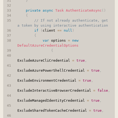
}
private
async
Task
AuthenticateAsync
(
)
{
// If not already authenticate, get 
a token by using interactive authentication
if
(
client 
==
null
)
{
var
 options 
=
new
DefaultAzureCredentialOptions
{
ExcludeAzureCliCredential 
=
true
,
ExcludeAzurePowerShellCredential 
=
true
,
ExcludeEnvironmentCredential 
=
true
,
ExcludeInteractiveBrowserCredential 
=
false
,
ExcludeManagedIdentityCredential 
=
true
,
ExcludeSharedTokenCacheCredential 
=
true
,