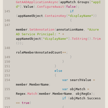
GetAADApplicationAsync
(
appMatch
.
Groups
[
"appI
d"
]
.
Value
)
.
ConfigureAwait
(
false
)
;
if
(
appNameObject
.
ContainsKey
(
"displayName"
)
)
{
member
.
SetAnnotation
(
annotationName
,
"Azure 
AD Service Principal: "
+
appNameObject
[
"displayName"
]
.
ToString
(
)
.
Trim
(
)
)
;
roleMemberAnnotatedCount
++
;
}
}
}
else
{
var
 searchValue 
=
member
.
MemberName
;
var
 objMatch 
=
Regex
.
Match
(
member
.
MemberName
,
 objRegEx
)
;
if
(
objMatch
.
Success 
==
true
)
{