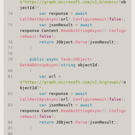
$"https://graph.microsoft.com/v1.0/users/
{
ob
jectId
}
"
;
var
 response 
=
await
CallRestApiAsync
(
url
)
.
ConfigureAwait
(
false
)
;
var
 jsonResult 
=
await
response
.
Content
.
ReadAsStringAsync
(
)
.
Configu
reAwait
(
false
)
;
return
 JObject
.
Parse
(
jsonResult
)
;
}
public
async
Task
<
JObject
>
GetAADGroupAsync
(
string
 objectId
)
{
var
 url 
=
$"https://graph.microsoft.com/v1.0/groups/
{
o
bjectId
}
"
;
var
 response 
=
await
CallRestApiAsync
(
url
)
.
ConfigureAwait
(
false
)
;
var
 jsonResult 
=
await
response
.
Content
.
ReadAsStringAsync
(
)
.
Configu
reAwait
(
false
)
;
return
 JObject
.
Parse
(
jsonResult
)
;
}