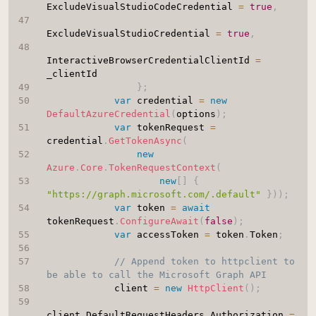
ExcludeVisualStudioCodeCredential 
=
true
,
ExcludeVisualStudioCredential 
=
true
,
InteractiveBrowserCredentialClientId 
=
_clientId

}
;
var
 credential 
=
new
DefaultAzureCredential
(
options
)
;
var
 tokenRequest 
=
credential
.
GetTokenAsync
(
new
Azure
.
Core
.
TokenRequestContext
(
new
[
]
{
"https://graph.microsoft.com/.default"
}
)
)
;
var
 token 
=
await
tokenRequest
.
ConfigureAwait
(
false
)
;
var
 accessToken 
=
 token
.
Token
;
// Append token to httpclient to 
be able to call the Microsoft Graph API
            client 
=
new
HttpClient
(
)
;
client
.
DefaultRequestHeaders
.
Authorization 
=