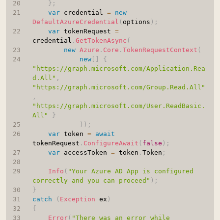
}
;
var
 credential 
=
new
DefaultAzureCredential
(
options
)
;
var
 tokenRequest 
=
credential
.
GetTokenAsync
(
new
Azure
.
Core
.
TokenRequestContext
(
new
[
]
{
"https://graph.microsoft.com/Application.Rea
d.All"
,
"https://graph.microsoft.com/Group.Read.All"
,
"https://graph.microsoft.com/User.ReadBasic.
All"
}
)
)
;
var
 token 
=
await
tokenRequest
.
ConfigureAwait
(
false
)
;
var
 accessToken 
=
 token
.
Token
;
Info
(
"Your Azure AD App is configured 
correctly and you can proceed"
)
;
}
catch
(
Exception
 ex
)
{
Error
(
"There was an error while 