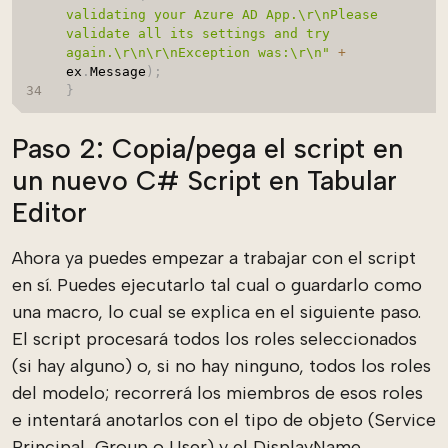
validating your Azure AD App.\r\nPlease 
validate all its settings and try 
again.\r\n\r\nException was:\r\n"
+
ex
.
Message
)
;
}
Paso 2: Copia/pega el script en
un nuevo C# Script en Tabular
Editor
Ahora ya puedes empezar a trabajar con el script
en sí. Puedes ejecutarlo tal cual o guardarlo como
una macro, lo cual se explica en el siguiente paso.
El script procesará todos los roles seleccionados
(si hay alguno) o, si no hay ninguno, todos los roles
del modelo; recorrerá los miembros de esos roles
e intentará anotarlos con el tipo de objeto (Service
Principal, Group o User) y el DisplayName.