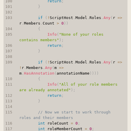
return
;
}
if
(
!
ScriptHost
.
Model
.
Roles
.
Any
(
r 
=>
r
.
Members
.
Count 
>
0
)
)
{
Info
(
"None of your roles 
contains members"
)
;
return
;
}
if
(
!
ScriptHost
.
Model
.
Roles
.
Any
(
r 
=>
!
r
.
Members
.
Any
(
m 
=>
m
.
HasAnnotation
(
annotationName
)
)
)
)
{
Info
(
"All of your role members 
are already annotated"
)
;
return
;
}
// Now we start to work through 
roles and their members
int
 roleCount 
=
0
;
int
 roleMemberCount 
=
0
;