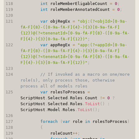
int
 roleMemberEligableCount 
=
0
;
int
 roleMemberAnnotatedCount 
=
0
;
var
 objRegEx 
=
"obj:(?<objId>[0-9a-
fA-F]{8}-([0-9a-fA-F]{4}-){3}[0-9a-fA-F]
{12})@(?<tenenatId>[0-9a-fA-F]{8}-([0-9a-fA-
F]{4}-){3}[0-9a-fA-F]{12})"
;
var
 appRegEx 
=
"app:(?<appId>[0-9a-
fA-F]{8}-([0-9a-fA-F]{4}-){3}[0-9a-fA-F]
{12})@(?<tenenatId>[0-9a-fA-F]{8}-([0-9a-fA-
F]{4}-){3}[0-9a-fA-F]{12})"
;
// If invoked as a macro on one/more 
role(s), only process those, otherwise 
process all of models roles
var
 rolesToProcess 
=
ScriptHost
.
Selected
.
Roles
.
Count 
!=
0
?
ScriptHost
.
Selected
.
Roles
.
ToList
(
)
:
ScriptHost
.
Model
.
Roles
.
ToList
(
)
;
foreach
(
var
 role 
in
 rolesToProcess
)
{
            roleCount
++
;