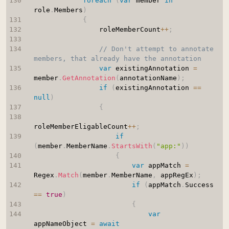
foreach
(
var
 member 
in
role
.
Members
)
{
                roleMemberCount
++
;
// Don't attempt to annotate 
members, that already have the annotation
var
 existingAnnotation 
=
member
.
GetAnnotation
(
annotationName
)
;
if
(
existingAnnotation 
==
null
)
{
roleMemberEligableCount
++
;
if
(
member
.
MemberName
.
StartsWith
(
"app:"
)
)
{
var
 appMatch 
=
Regex
.
Match
(
member
.
MemberName
,
 appRegEx
)
;
if
(
appMatch
.
Success 
==
true
)
{
var
appNameObject 
=
await