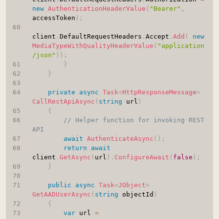
new
AuthenticationHeaderValue
(
"Bearer"
,
accessToken
)
;
client
.
DefaultRequestHeaders
.
Accept
.
Add
(
new
MediaTypeWithQualityHeaderValue
(
"application
/json"
)
)
;
}
}
private
async
Task
<
HttpResponseMessage
>
CallRestApiAsync
(
string
 url
)
{
// Helper function for invoking REST 
API
await
AuthenticateAsync
(
)
;
return
await
client
.
GetAsync
(
url
)
.
ConfigureAwait
(
false
)
;
}
public
async
Task
<
JObject
>
GetAADUserAsync
(
string
 objectId
)
{
var
 url 
=