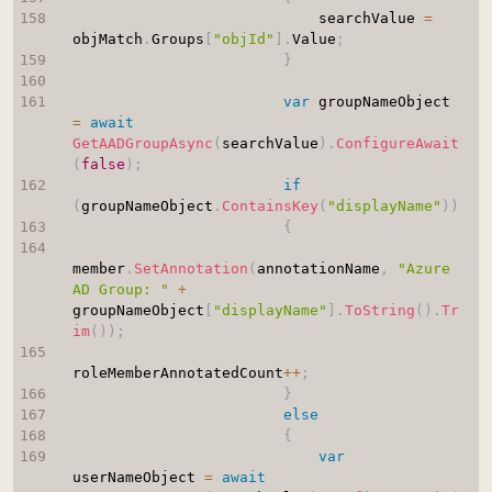
                            searchValue 
=
objMatch
.
Groups
[
"objId"
]
.
Value
;
}
var
 groupNameObject 
=
await
GetAADGroupAsync
(
searchValue
)
.
ConfigureAwait
(
false
)
;
if
(
groupNameObject
.
ContainsKey
(
"displayName"
)
)
{
member
.
SetAnnotation
(
annotationName
,
"Azure 
AD Group: "
+
groupNameObject
[
"displayName"
]
.
ToString
(
)
.
Tr
im
(
)
)
;
roleMemberAnnotatedCount
++
;
}
else
{
var
userNameObject 
=
await