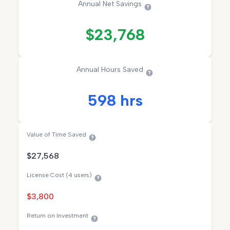
Annual Net Savings
$23,768
Annual Hours Saved
598 hrs
Value of Time Saved
$27,568
License Cost (
4
users)
$3,800
Return on Investment