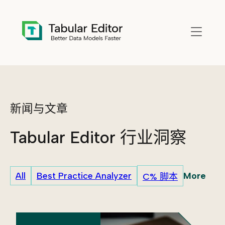
Skip to main content
新闻与文章
Tabular Editor 行业洞察
More
All
Best Practice Analyzer
C% 脚本