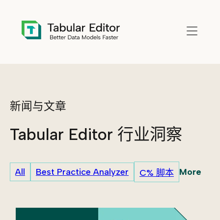
Skip to main content
新闻与文章
Tabular Editor 行业洞察
More
All
Best Practice Analyzer
C% 脚本